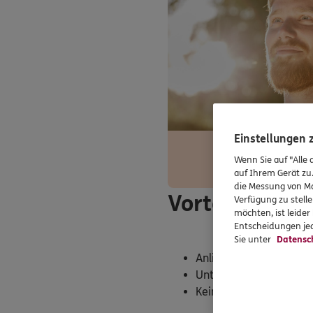
Einstellungen
Wenn Sie auf "Alle 
auf Ihrem Gerät zu
die Messung von Ma
Vorteile eine
Verfügung zu stelle
möchten, ist leide
Entscheidungen jed
Sie unter
Datensc
Anliegen persönlich un
Unterstützung bei der 
Keine Einschränkung in