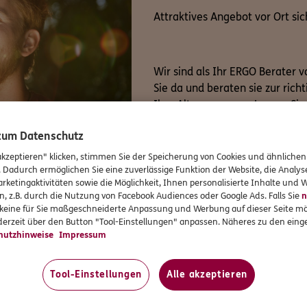
Attraktives Angebot vor Ort sic
Wir sind als Ihr ERGO Berater v
Sie da und beraten sie zur rich
Ihre Altersvorsorge. Lassen Sie 
 zum Datenschutz
Rückruf vereinbaren
akzeptieren" klicken, stimmen Sie der Speicherung von Cookies und ähnlichen
. Dadurch ermöglichen Sie eine zuverlässige Funktion der Website, die Analy
rketingaktivitäten sowie die Möglichkeit, Ihnen personalisierte Inhalte und
r persönlichen Betreuung
n, z.B. durch die Nutzung von Facebook Audiences oder Google Ads. Falls Sie
n
r keine für Sie maßgeschneiderte Anpassung und Werbung auf dieser Seite mö
erzeit über den Button "Tool-Einstellungen" anpassen. Näheres zu den einge
hutzhinweise
Impressum
d ganzheitlich besprechen
Regulierung von Schäden
Tool-Einstellungen
Alle akzeptieren
 der Nutzung des digitalen Service-Angebots