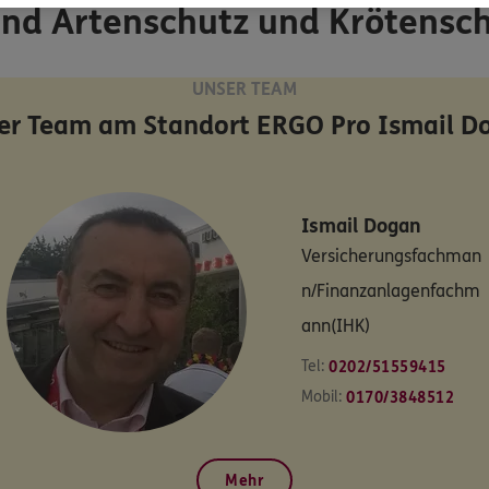
und Artenschutz und Krötensc
UNSER TEAM
er Team am Standort
ERGO Pro Ismail D
Ismail
Dogan
Versicherungsfachman
n/Finanzanlagenfachm
ann(IHK)
Tel:
0202/51559415
Mobil:
0170/3848512
Mehr