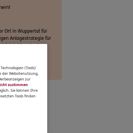
hern!
or Ort in Wuppertal für
tigen Anlagestrategie für
sich jetzt beraten!
 Technologien (Tools)
se der Websitenutzung,
 Werbeanzeigen zur
icht zustimmen
glich. Sie können Ihre
setzten Tools finden