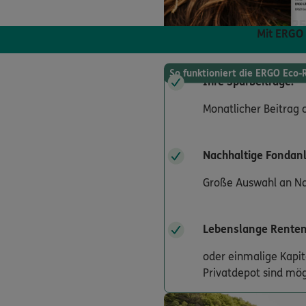
Mit ERGO 
So funktioniert die ERGO Eco-
Ihre Sparbeiträge:
Monatlicher Beitrag 
Nachhaltige Fondan
Große Auswahl an Nac
Lebenslange Renten
oder einmalige Kapit
Privatdepot sind mög