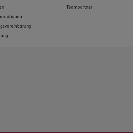
en
Teampartner
formationen
gsvereinbarung
tung