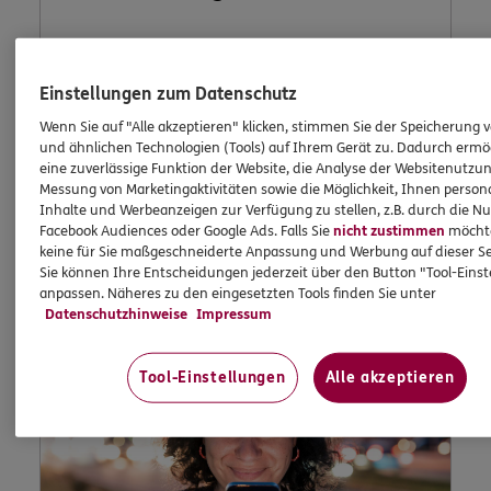
In Ihrem persönlichen Kundenportal „Meine
Einstellungen zum Datenschutz
Versicherungen“ können Sie Ihre
Wenn Sie auf "Alle akzeptieren" klicken, stimmen Sie der Speicherung 
Versicherungen bequem online verwalten.
und ähnlichen Technologien (Tools) auf Ihrem Gerät zu. Dadurch ermö
eine zuverlässige Funktion der Website, die Analyse der Websitenutzun
Messung von Marketingaktivitäten sowie die Möglichkeit, Ihnen persona
Inhalte und Werbeanzeigen zur Verfügung zu stellen, z.B. durch die N
Jetzt informieren
Facebook Audiences oder Google Ads. Falls Sie
nicht zustimmen
möchten
keine für Sie maßgeschneiderte Anpassung und Werbung auf dieser Se
Sie können Ihre Entscheidungen jederzeit über den Button "Tool-Eins
anpassen. Näheres zu den eingesetzten Tools finden Sie unter
Datenschutzhinweise
Impressum
Tool-Einstellungen
Alle akzeptieren