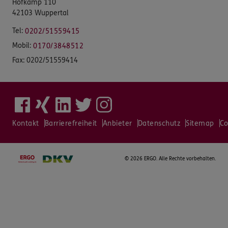
Hofkamp 110
42103 Wuppertal
Tel:
0202/51559415
Mobil:
0170/3848512
Fax:
0202/51559414
Kontakt
Barrierefreiheit
Anbieter
Datenschutz
Sitemap
Co
©
2026 ERGO. Alle Rechte vorbehalten.