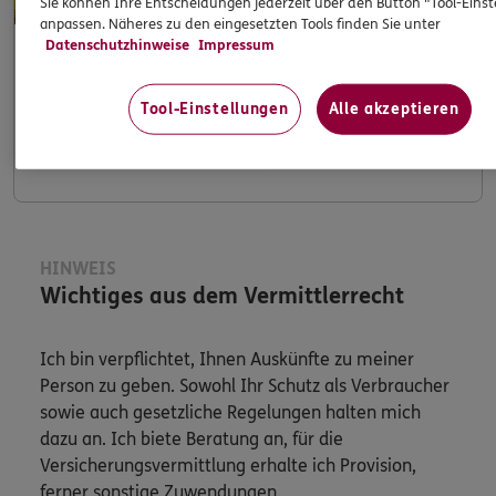
Sie können Ihre Entscheidungen jederzeit über den Button "Tool-Eins
anpassen. Näheres zu den eingesetzten Tools finden Sie unter
Datenschutzhinweise
Impressum
Apps & Mobile Services
Tool-Einstellungen
Alle akzeptieren
Mehr
HINWEIS
Wichtiges aus dem Vermittlerrecht
Ich bin verpflichtet, Ihnen Auskünfte zu meiner
Person zu geben. Sowohl Ihr Schutz als Verbraucher
sowie auch gesetzliche Regelungen halten mich
dazu an. Ich biete Beratung an, für die
Versicherungsvermittlung erhalte ich Provision,
ferner sonstige Zuwendungen.