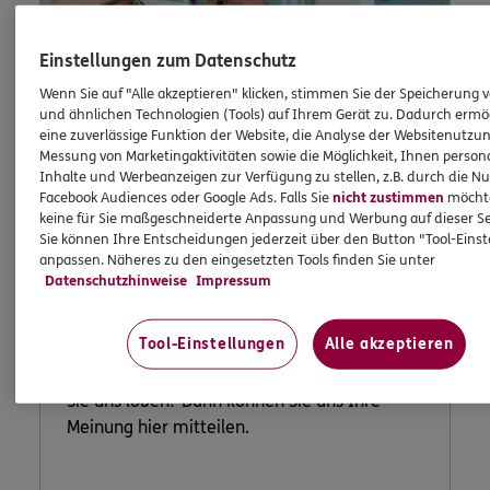
Einstellungen zum Datenschutz
Wenn Sie auf "Alle akzeptieren" klicken, stimmen Sie der Speicherung 
und ähnlichen Technologien (Tools) auf Ihrem Gerät zu. Dadurch ermö
eine zuverlässige Funktion der Website, die Analyse der Websitenutzun
Messung von Marketingaktivitäten sowie die Möglichkeit, Ihnen persona
Inhalte und Werbeanzeigen zur Verfügung zu stellen, z.B. durch die N
Facebook Audiences oder Google Ads. Falls Sie
nicht zustimmen
möchten
keine für Sie maßgeschneiderte Anpassung und Werbung auf dieser Se
Lob und
Sie können Ihre Entscheidungen jederzeit über den Button "Tool-Eins
anpassen. Näheres zu den eingesetzten Tools finden Sie unter
Beschwerde
Datenschutzhinweise
Impressum
Tool-Einstellungen
Alle akzeptieren
Waren Sie unzufrieden mit uns oder möchten
Sie uns loben? Dann können Sie uns Ihre
Meinung hier mitteilen.