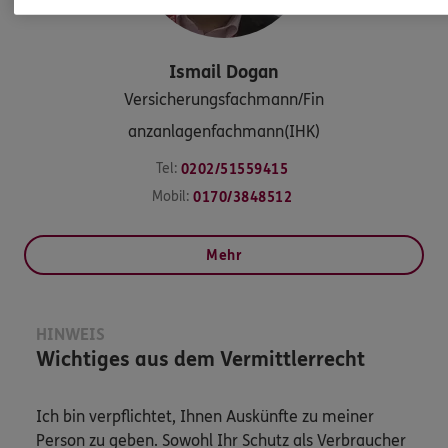
Ismail
Dogan
Versicherungsfachmann/Fin
anzanlagenfachmann(IHK)
Tel:
0202/51559415
Mobil:
0170/3848512
Mehr
HINWEIS
Wichtiges aus dem Vermittlerrecht
Ich bin verpflichtet, Ihnen Auskünfte zu meiner
Person zu geben. Sowohl Ihr Schutz als Verbraucher