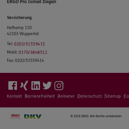
ERGO Pro Ismail Dogan
Versicherung
Hofkamp 110
42103 Wuppertal
Tel:
0202/51559415
Mobil:
0170/3848512
Fax:
0202/51559414
Kontakt
Barrierefreiheit
Anbieter
Datenschutz
Sitemap
Co
©
2026 ERGO. Alle Rechte vorbehalten.