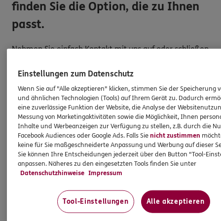
finden Sie die Option, die zu Ihnen
passt.
Nehmen Sie einfach Kontakt mit uns auf oder schließen
Sie direkt ab
Einstellungen zum Datenschutz
Angebot anfordern
Wenn Sie auf "Alle akzeptieren" klicken, stimmen Sie der Speicherung 
und ähnlichen Technologien (Tools) auf Ihrem Gerät zu. Dadurch ermö
UNSER TEAM
eine zuverlässige Funktion der Website, die Analyse der Websitenutzun
Unser Team am Standort
ERGO Pro Ismail
Messung von Marketingaktivitäten sowie die Möglichkeit, Ihnen persona
Dogan
Inhalte und Werbeanzeigen zur Verfügung zu stellen, z.B. durch die N
Facebook Audiences oder Google Ads. Falls Sie
nicht zustimmen
möchten
keine für Sie maßgeschneiderte Anpassung und Werbung auf dieser Se
Sie können Ihre Entscheidungen jederzeit über den Button "Tool-Eins
anpassen. Näheres zu den eingesetzten Tools finden Sie unter
Datenschutzhinweise
Impressum
Tool-Einstellungen
Alle akzeptieren