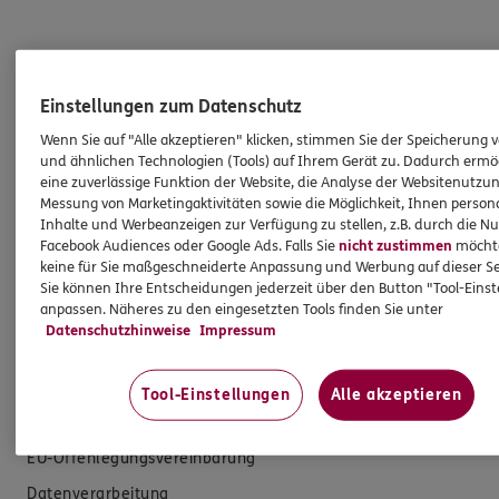
Produkte
Einstellungen zum Datenschutz
Zahnversicherungen
Wenn Sie auf "Alle akzeptieren" klicken, stimmen Sie der Speicherung 
und ähnlichen Technologien (Tools) auf Ihrem Gerät zu. Dadurch ermö
Krankenversicherung
eine zuverlässige Funktion der Website, die Analyse der Websitenutzun
Versicherungen für den privaten Bedarf
Messung von Marketingaktivitäten sowie die Möglichkeit, Ihnen persona
Inhalte und Werbeanzeigen zur Verfügung zu stellen, z.B. durch die N
Versicherungen für Geschäftskunden
Facebook Audiences oder Google Ads. Falls Sie
nicht zustimmen
möchten
keine für Sie maßgeschneiderte Anpassung und Werbung auf dieser Se
Sie können Ihre Entscheidungen jederzeit über den Button "Tool-Eins
Hilfe & Services
anpassen. Näheres zu den eingesetzten Tools finden Sie unter
Datenschutzhinweise
Impressum
E-Mail schreiben
Schaden melden
Tool-Einstellungen
Alle akzeptieren
Erstkontaktinformationen
EU-Offenlegungsvereinbarung
Datenverarbeitung