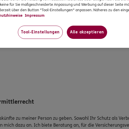
r keine für Sie maßgeschneiderte Anpassung und Werbung auf dieser Seite mö
erzeit über den Button "Tool-Einstellungen" anpassen. Näheres zu den einge
hutzhinweise
Impressum
Tool-Einstellungen
Alle akzeptieren
mittlerrecht
Auskünfte zu meiner Person zu geben. Sowohl Ihr Schutz als Ver
n mich dazu an. Ich biete Beratung an, für die Versicherungsve