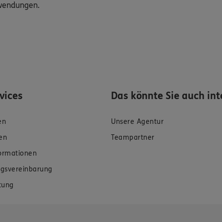
uwendungen.
rvices
Das könnte Sie auch int
en
Unsere Agentur
en
Teampartner
formationen
gsvereinbarung
tung