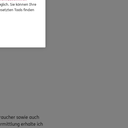
glich. Sie können Ihre
setzten Tools finden
braucher sowie auch
rmittlung erhalte ich