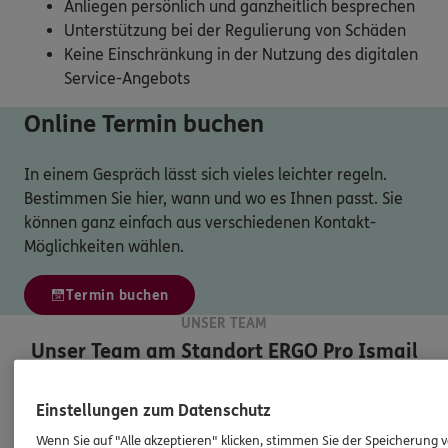
Anliegen persönlich und ganzheitlich besprechen
Unterstützung bei der Regulierung von Schäden
Keine Einschränkung in der Nutzung des digitalen
Service-Angebots
Online Termin buchen
In einem Gespräch lässt sich vieles leichter regeln.
Bestimmen Sie hier, wann und wo es Ihnen passt. Sie
können ganz einfach aus verschiedenen Kontakt-
Möglichkeiten wählen.
Termin buchen
UNSER TEAM
Unser Team am Standort
ERGO Pro Ismail
Dogan
Einstellungen zum Datenschutz
Wenn Sie auf "Alle akzeptieren" klicken, stimmen Sie der Speicherung 