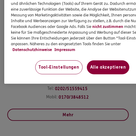
und ähnlichen Technologien (Tools) auf Ihrem Gerät zu. Dadurch ermö
eine zuverlässige Funktion der Website, die Analyse der Websitenutzun
Messung von Marketingaktivitäten sowie die Möglichkeit, Ihnen persona
Inhalte und Werbeanzeigen zur Verfügung zu stellen, z.B. durch die N
Facebook Audiences oder Google Ads. Falls Sie
nicht zustimmen
möchten
keine für Sie maßgeschneiderte Anpassung und Werbung auf dieser Se
Sie können Ihre Entscheidungen jederzeit über den Button "Tool-Eins
anpassen. Näheres zu den eingesetzten Tools finden Sie unter
Datenschutzhinweise
Impressum
Ismail
Dogan
Versicherungsfachmann/Fin
Tool-Einstellungen
Alle akzeptieren
anzanlagenfachmann(IHK)
Tel:
0202/51559415
Mobil:
0170/3848512
Mehr