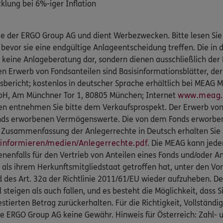
ung bei 6%-iger Inflation
ige der ERGO Group AG und dient Werbezwecken. Bitte lesen Si
 bevor sie eine endgültige Anlageentscheidung treffen. Die in 
 keine Anlageberatung dar, sondern dienen ausschließlich der 
en Erwerb von Fondsanteilen sind Basisinformationsblätter, de
esbericht; kostenlos in deutscher Sprache erhältlich bei MEA
mbH, Am Münchner Tor 1, 80805 München; Internet
www.meag
ken entnehmen Sie bitte dem Verkaufsprospekt. Der Erwerb von 
nds erworbenen Vermögenswerte. Die von dem Fonds erworbe
ne Zusammenfassung der Anlegerrechte in Deutsch erhalten Sie 
informieren/medien/Anlegerrechte.pdf
. Die MEAG kann jede
nenfalls für den Vertrieb von Anteilen eines Fonds und/oder An
als ihrem Herkunftsmitgliedstaat getroffen hat, unter den Vo
d des Art. 32a der Richtlinie 2011/61/EU wieder aufzuheben. D
steigen als auch fallen, und es besteht die Möglichkeit, dass 
estierten Betrag zurückerhalten. Für die Richtigkeit, Vollständig
ERGO Group AG keine Gewähr. Hinweis für Österreich: Zahl- und