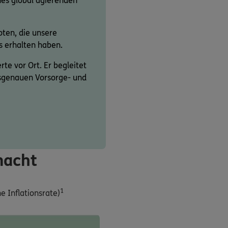
ines global agierenden
ten, die unsere
s erhalten haben.
rte vor Ort. Er begleitet
assgenauen Vorsorge- und
macht
1
 Inflationsrate)