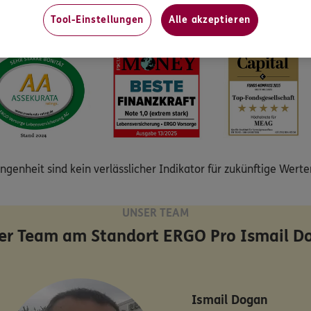
14 € in 2043. Das entspricht eine Kaufkraftverlust von insges
Tool-Einstellungen
Alle akzeptieren
genheit sind kein verlässlicher Indikator für zukünftige Wert
UNSER TEAM
er Team am Standort
ERGO Pro Ismail D
Ismail
Dogan