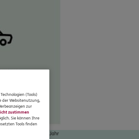
 Technologien (Tools)
se der Websitenutzung,
 Werbeanzeigen zur
icht zustimmen
glich. Sie können Ihre
setzten Tools finden
Autos von 30.000 € im Jahr