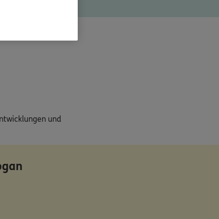
amt 66.214 €.
entwicklungen und
ogan