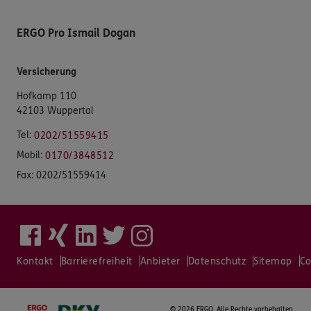
ERGO Pro Ismail Dogan
Versicherung
Hofkamp 110
42103 Wuppertal
Tel:
0202/51559415
Mobil:
0170/3848512
Fax:
0202/51559414
Kontakt
Barrierefreiheit
Anbieter
Datenschutz
Sitemap
Co
©
2026 ERGO. Alle Rechte vorbehalten.