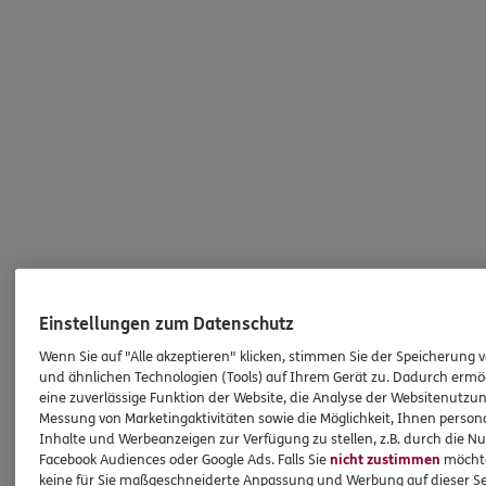
Einstellungen zum Datenschutz
Wenn Sie auf "Alle akzeptieren" klicken, stimmen Sie der Speicherung 
und ähnlichen Technologien (Tools) auf Ihrem Gerät zu. Dadurch ermö
eine zuverlässige Funktion der Website, die Analyse der Websitenutzun
HINWEIS
Messung von Marketingaktivitäten sowie die Möglichkeit, Ihnen persona
Wichtiges aus dem Vermittlerrecht
Inhalte und Werbeanzeigen zur Verfügung zu stellen, z.B. durch die N
Facebook Audiences oder Google Ads. Falls Sie
nicht zustimmen
möchten
keine für Sie maßgeschneiderte Anpassung und Werbung auf dieser Se