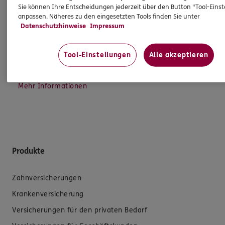
Ich bin verpflichtet, Ihnen Auskünfte zu meiner
Sie können Ihre Entscheidungen jederzeit über den Button "Tool-Eins
anpassen. Näheres zu den eingesetzten Tools finden Sie unter
Person zu geben. Sowohl Ihr Schutz als Verbraucher
Datenschutzhinweise
Impressum
sowie auch gesetzliche Regelungen halten mich
dazu an. Ich biete Beratung an, für die
Versicherungsvermittlung erhalte ich Provision,
Tool-Einstellungen
Alle akzeptieren
ferner sonstige Zuwendungen.
Mehr Informationen
Produkte
Zahnversicherungen
Krankenversicherung
Versicherungen für den privaten Bedarf