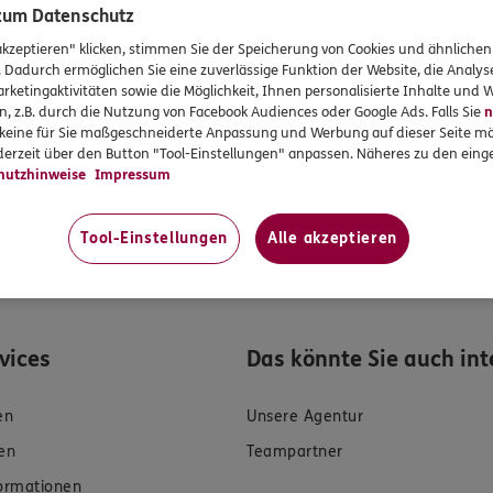
 zum Datenschutz
mittlerrecht
akzeptieren" klicken, stimmen Sie der Speicherung von Cookies und ähnlichen
. Dadurch ermöglichen Sie eine zuverlässige Funktion der Website, die Analy
rketingaktivitäten sowie die Möglichkeit, Ihnen personalisierte Inhalte und
Auskünfte zu meiner Person zu geben. Sowohl Ihr Schutz als Ver
n, z.B. durch die Nutzung von Facebook Audiences oder Google Ads. Falls Sie
n
n mich dazu an. Ich biete Beratung an, für die Versicherungsve
r keine für Sie maßgeschneiderte Anpassung und Werbung auf dieser Seite mö
erzeit über den Button "Tool-Einstellungen" anpassen. Näheres zu den einge
uwendungen.
hutzhinweise
Impressum
Tool-Einstellungen
Alle akzeptieren
rvices
Das könnte Sie auch int
en
Unsere Agentur
en
Teampartner
formationen