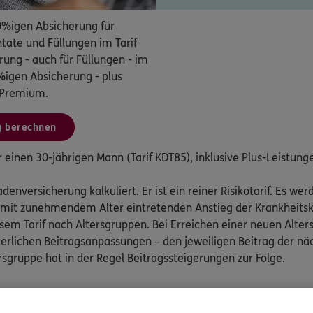
0%igen Absicherung für
tate und Füllungen im Tarif
rung - auch für Füllungen - im
%igen Absicherung - plus
f Premium.
g berechnen
einen 30-jährigen Mann (Tarif KDT85), inklusive Plus-Leistunge
adenversicherung kalkuliert. Er ist ein reiner Risikotarif. Es we
 mit zunehmendem Alter eintretenden Anstieg der Krankheitsk
sem Tarif nach Altersgruppen. Bei Erreichen einer neuen Alter
rderlichen Beitragsanpassungen – den jeweiligen Beitrag der n
rsgruppe hat in der Regel Beitragssteigerungen zur Folge.