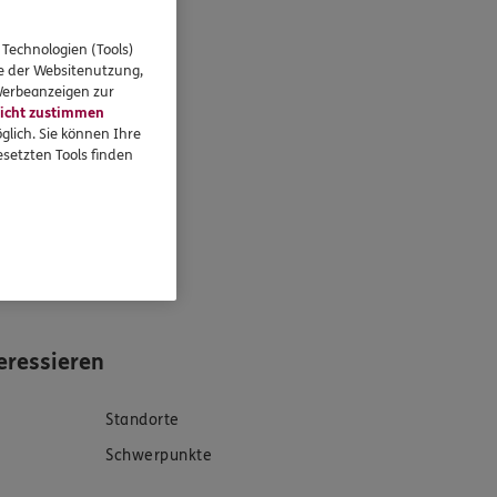
 Technologien (Tools)
se der Websitenutzung,
 Werbeanzeigen zur
braucher sowie auch
icht zustimmen
rmittlung erhalte ich
glich. Sie können Ihre
setzten Tools finden
eressieren
Standorte
Schwerpunkte