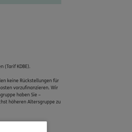
n (Tarif KDBE).
rden keine Rückstellungen für
osten vorzufinanzieren. Wir
sgruppe haben Sie –
ächst höheren Altersgruppe zu