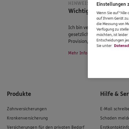
HINWEIS
Einstellungen
Wichtiges aus dem Ver
Wenn Sie auf "Alle 
auf Ihrem Gerät zu
die Messung von Ma
Ich bin verpflichtet, Ihnen 
Verfügung zu stelle
gesetzliche Regelungen halte
möchten, ist leide
Entscheidungen jed
Provision, ferner sonstige Z
Sie unter
Datensc
Mehr Informationen
Produkte
Hilfe & Se
Zahnversicherungen
E-Mail schreib
Krankenversicherung
Schaden meld
Versicherungen für den privaten Bedarf
Erstkontaktin