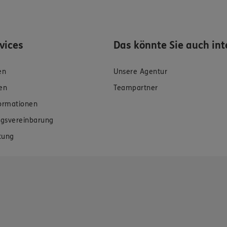
rvices
Das könnte Sie auch int
en
Unsere Agentur
en
Teampartner
formationen
gsvereinbarung
tung