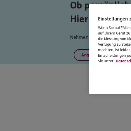
Ob persönlich
Hier finden Si
Einstellungen
Wenn Sie auf "Alle 
auf Ihrem Gerät zu
Nehmen Sie einfach Kontakt m
die Messung von Ma
Verfügung zu stelle
möchten, ist leide
Angebot anfordern
Entscheidungen jed
Sie unter
Datensc
Uns