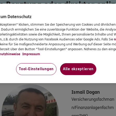
e Beratung oder direkter onlin
e die Option, die zu Ihnen pass
 zum Datenschutz
akzeptieren" klicken, stimmen Sie der Speicherung von Cookies und ähnlichen
. Dadurch ermöglichen Sie eine zuverlässige Funktion der Website, die Analy
it uns auf oder schließen Sie direkt ab
rketingaktivitäten sowie die Möglichkeit, Ihnen personalisierte Inhalte und
n, z.B. durch die Nutzung von Facebook Audiences oder Google Ads. Falls Sie
n
r keine für Sie maßgeschneiderte Anpassung und Werbung auf dieser Seite mö
Beitrag 
erzeit über den Button "Tool-Einstellungen" anpassen. Näheres zu den einge
hutzhinweise
Impressum
UNSER TEAM
er Team am Standort
ERGO Pro Ismail D
Tool-Einstellungen
Alle akzeptieren
Ismail
Dogan
Versicherungsfachman
n/Finanzanlagenfachm
ann(IHK)