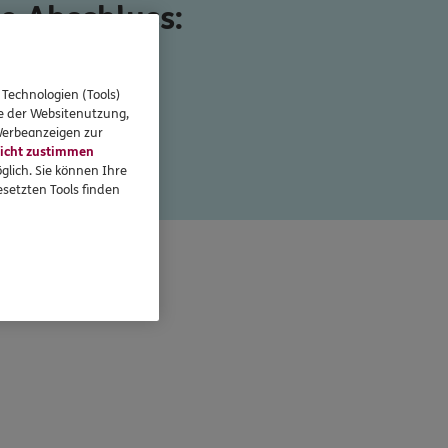
e Abschluss:
t.
 Technologien (Tools)
se der Websitenutzung,
 Werbeanzeigen zur
icht zustimmen
glich. Sie können Ihre
berechnen
setzten Tools finden
ogan